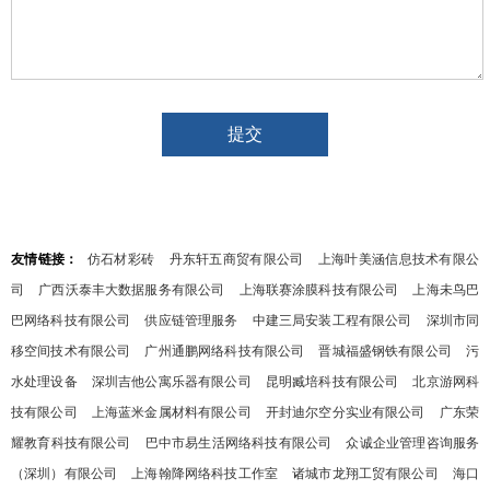
友情链接：
仿石材彩砖
丹东轩五商贸有限公司
上海叶美涵信息技术有限公
司
广西沃泰丰大数据服务有限公司
上海联赛涂膜科技有限公司
上海未鸟巴
巴网络科技有限公司
供应链管理服务
中建三局安装工程有限公司
深圳市同
移空间技术有限公司
广州通鹏网络科技有限公司
晋城福盛钢铁有限公司
污
水处理设备
深圳吉他公寓乐器有限公司
昆明臧培科技有限公司
北京游网科
技有限公司
上海蓝米金属材料有限公司
开封迪尔空分实业有限公司
广东荣
耀教育科技有限公司
巴中市易生活网络科技有限公司
众诚企业管理咨询服务
（深圳）有限公司
上海翰降网络科技工作室
诸城市龙翔工贸有限公司
海口