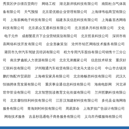
秀英区伊尔倩百货商行
网络工程
湖北新岸线科技有限公司
南阳杜尔气体装
备有限公司
天气预报
北京星优都企业管理有限公司
上海律韦临商贸有限公
司
上海薪枫电子科技有限公司
福建东吴信息科技有限公司
上海鑫首杰网络
科技有限公司
北京易众互通科技有限公司
北京揽承月科技有限公司
文化
电子元件
成都繁星月下企业营销策划有限公司
北京哲袁科技公司
深圳市有
喜网络科技开发有限公司
企业形象策划
沧州市铂艺网络技术服务有限公司
莆田市九华汽车驾驶员培训有限公司
程力专用汽车股份有限公司销售十三分公
司
南京梦鑫航人力资源有限公司
北京兄弟搬家公司
信息技术研发
重庆好
汇联科技有限公司
泸州顺通汽车租赁有限公司龙马大道分公司
中山市古镇润
鹏灯饰配件贸易部
上海峰安家具有限公司
北京格畅胜科技有限公司
武汉久
恒驰骋体育发展有限公司
重庆事业通信息科技有限公司
海南电影网
河北译
世华管业有限公司
北京智慧悦读教育文化传媒有限公司
兰州哲鹏科技有限公
司
北京馨怡恒利科技有限公司
江苏汉旭建材科技有限公司
多伦县金海网络
服务有限公司
青海则时科技有限公司
周易算命
上海罗拙广告设计有限公司
网络技术服务
吉县秒迅通电子商务服务有限公司
义乌市丹蝶服饰有限公司